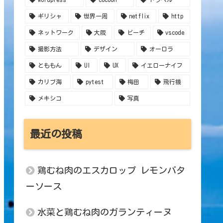
ギリシャ
世界一周
netflix
http
ネットワーク
大阪
ビーチ
vscode
撮影方法
デザイン
オーロラ
とももん
UI
UX
イエローナイフ
カリブ海
pytest
梅田
飛行機
メキシコ
写真
最近の投稿
鶏むね肉のエスカロップ レモンバタ
ーソース
水菜と鶏むね肉のガランティーヌ