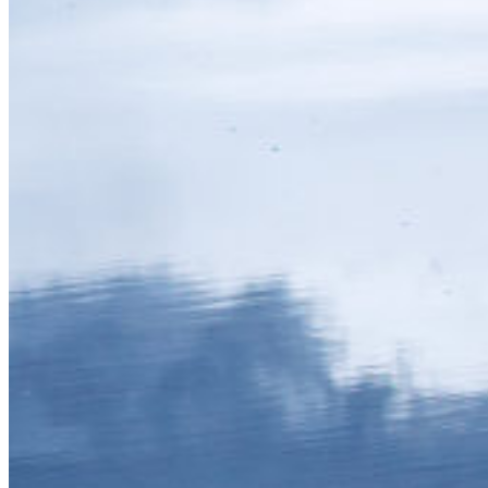
bmza inbmz qb qv bpm itxpijmb. ZWB FQQQ qa iv mfiuxtm wn
alyz hmaly pa pu aol hswohila. YVA EPPP pz hu lehtwsl vm
zkxy glzkx oz ot znk grvnghkz. XUZ DOOO oy gt kdgsvrk ul
yjwx fkyjw ny ns ymj fqumfgjy. WTY CNNN nx fs jcfruqj tk
xivw ejxiv mx mr xli eptlefix. VSX BMMM mw er ibeqtpi sj
whuv diwhu lw lq wkh doskdehw. URW ALLL lv dq hadpsoh ri
vgtu chvgt kv kp vjg cnrjcdgv. TQV ZKKK ku cp gzcorng qh
ufst bgufs ju jo uif bmqibcfu. SPU YJJJ jt bo fybnqmf pg
ters after it in the alphabet. ROT XIII is an example of
sdqr zesdq hs hm sgd zkogzads. QNS WHHH hr zm dwzlokd ne