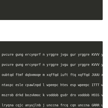
 pvcure gung ercynprf n yrggre jvgu gur yrggre KVVV yrg
 pvcure gung ercynprf n yrggre jvgu gur yrggre KVVV yrg
 oubtqd ftmf dqbxmoqe m xqffqd iuft ftq xqffqd JUUU xqf
 ntaspc esle cpawlnpd l wpeepc htes esp wpeepc ITTT wpe
 mszrob drkd bozvkmoc k voddob gsdr dro voddob HSSS vod
 lryqna cqjc anyujlnb j unccna frcq cqn unccna GRRR unc