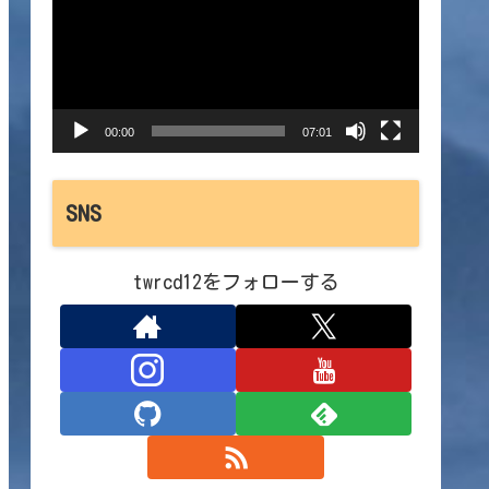
プ
レ
ー
00:00
07:01
ヤ
ー
SNS
twrcd12をフォローする