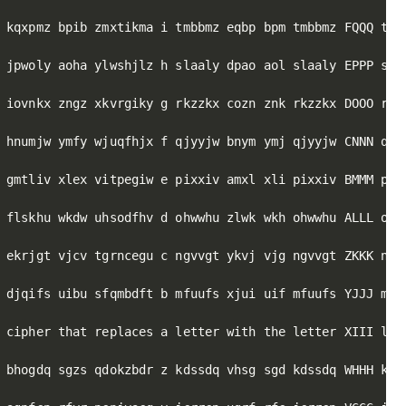
 kqxpmz bpib zmxtikma i tmbbmz eqbp bpm tmbbmz FQQQ tmb
 jpwoly aoha ylwshjlz h slaaly dpao aol slaaly EPPP sla
 iovnkx zngz xkvrgiky g rkzzkx cozn znk rkzzkx DOOO rkz
 hnumjw ymfy wjuqfhjx f qjyyjw bnym ymj qjyyjw CNNN qjy
 gmtliv xlex vitpegiw e pixxiv amxl xli pixxiv BMMM pix
 flskhu wkdw uhsodfhv d ohwwhu zlwk wkh ohwwhu ALLL ohw
 ekrjgt vjcv tgrncegu c ngvvgt ykvj vjg ngvvgt ZKKK ngv
 djqifs uibu sfqmbdft b mfuufs xjui uif mfuufs YJJJ mfu
 cipher that replaces a letter with the letter XIII let
 bhogdq sgzs qdokzbdr z kdssdq vhsg sgd kdssdq WHHH kds