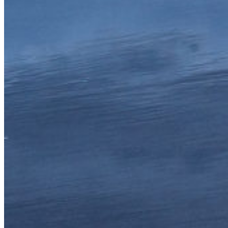
rcpq ydrcp gr gl rfc yjnfyzcr. PMR VGGG gq yl cvyknjc md
qbop xcqbo fq fk qeb ximexybq. OLQ UFFF fp xk buxjmib lc
pano wbpan ep ej pda whldwxap. NKP TEEE eo wj atwilha kb
ozmn vaozm do di ocz vgkcvwzo. MJO SDDD dn vi zsvhkgz ja
nylm uznyl cn ch nby ufjbuvyn. LIN RCCC cm uh yrugjfy iz
mxkl tymxk bm bg max teiatuxm. KHM QBBB bl tg xqtfiex hy
lwjk sxlwj al af lzw sdhzstwl. JGL PAAA ak sf wpsehdw gx
kvij rwkvi zk ze kyv rcgyrsvk. IFK OZZZ zj re vordgcv fw
juhi qvjuh yj yd jxu qbfxqruj. HEJ NYYY yi qd unqcfbu ev
itgh puitg xi xc iwt paewpqti. GDI MXXX xh pc tmpbeat du
hsfg othsf wh wb hvs ozdvopsh. FCH LWWW wg ob sloadzs c