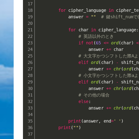
for
 cipher_language 
in
 cipher_te
            answer 
=
""
# 鍵shift_nu
for
 char 
in
 cipher_language
:
# 英語以外のとき
if
not
(
65
<=
ord
(
char
)
<
                    answer 
+=
 char

# 大文字かつシフトした際A
elif
ord
(
char
)
-
 shift_n
                    answer 
+=
chr
(
ord
(
ch
# 小文字かつシフトした際a
elif
ord
(
char
)
-
 shift_n
                    answer 
+=
chr
(
ord
(
ch
# その他の場合 
else
:
                    answer 
+=
chr
(
ord
(
ch
print
(
answer
,
 end
=
' '
)
print
(
""
)