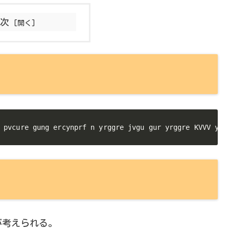
目次
 pvcure gung ercynprf n yrggre jvgu gur yrggre KVVV yrg
が考えられる。