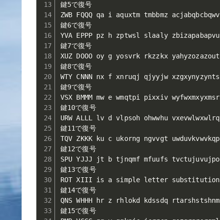
鍵5で復号

ZWB FQQQ qa i aquxtm tmbbmz acjabqbcbqwv
鍵6で復号

YVA EPPP pz h zptwsl slaaly zbizapabapvu
鍵7で復号

XUZ DOOO oy g yosvrk rkzzkx yahyzozazout
鍵8で復号

WTY CNNN nx f xnruqj qjyyjw xzgxynyzynts
鍵9で復号

VSX BMMM mw e wmqtpi pixxiv wyfwxmxyxmsr
鍵10で復号

URW ALLL lv d vlpsoh ohwwhu vxevwlwxwlrq
鍵11で復号

TQV ZKKK ku c ukorng ngvvgt uwduvkvwvkqp
鍵12で復号

SPU YJJJ jt b tjnqmf mfuufs tvctujuvujpo
鍵13で復号

ROT XIII is a simple letter substitution
鍵14で復号

QNS WHHH hr z rhlokd kdssdq rtarshstshnm
鍵15で復号
