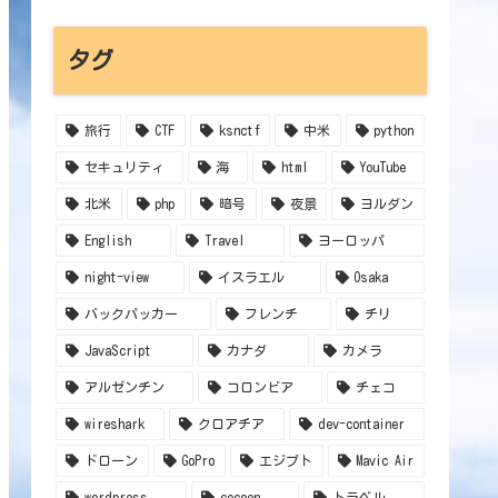
タグ
旅行
CTF
ksnctf
中米
python
セキュリティ
海
html
YouTube
北米
php
暗号
夜景
ヨルダン
English
Travel
ヨーロッパ
night-view
イスラエル
Osaka
バックパッカー
フレンチ
チリ
JavaScript
カナダ
カメラ
アルゼンチン
コロンビア
チェコ
wireshark
クロアチア
dev-container
ドローン
GoPro
エジプト
Mavic Air
wordpress
cocoon
トラベル