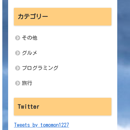
カテゴリー
その他
グルメ
プログラミング
gref nsgre vg va gur nycunorg. EBG KVVV vf na rknzcyr b
旅行
Twitter
Tweets by tomomon1227