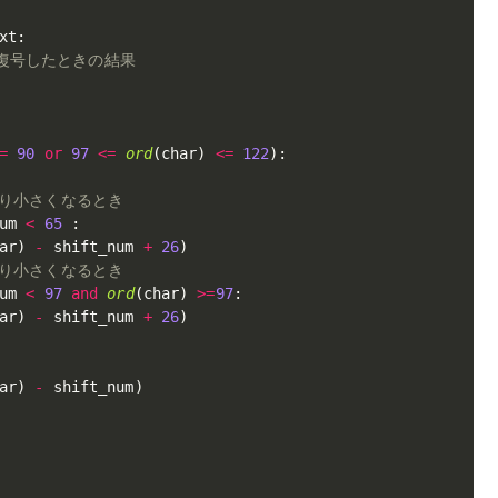
xt
:
mで復号したときの結果
=
90
or
97
<=
ord
(
char
)
<=
122
)
:
より小さくなるとき 
um 
<
65
:
ar
)
-
 shift_num 
+
26
)
より小さくなるとき 
um 
<
97
and
ord
(
char
)
>=
97
:
ar
)
-
 shift_num 
+
26
)
ar
)
-
 shift_num
)