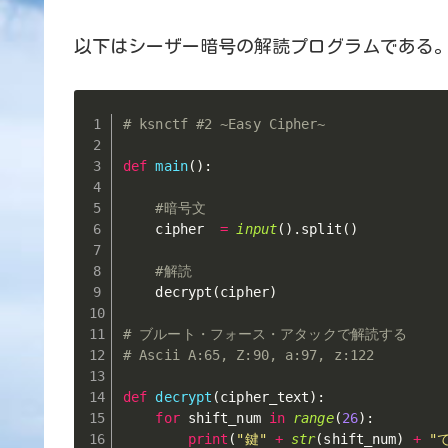
以下はシーザー暗号の解読プログラムである
# ksnctf #2 ~Easy Cipher~
def
main
(
)
:
#暗号文
    cipher  
=
input
(
)
.
split
(
)
#解読
    decrypt
(
cipher
)
# ブルート・フォース・アタックで解読する
# Ascii A:65, Z:90, a:97, z:122
def
decrypt
(
cipher_text
)
:
for
 shift_num 
in
range
(
26
)
:
print
(
"鍵"
+
str
(
shift_num
)
+
"