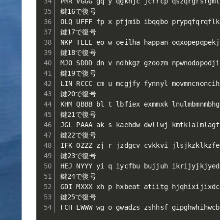
PMR VGGG gq y qgknjc jcrrcp qszqrgrsrgml
鍵16で復号

OLQ UFFF fp x pfjmib ibqqbo prypqfqrqflk
鍵17で復号

NKP TEEE eo w oeilha happan oqxopepqpekj
鍵18で復号

MJO SDDD dn v ndhkgz gzoozm npwnodopodji
鍵19で復号

LIN RCCC cm u mcgjfy fynnyl movmncnoncih
鍵20で復号

KHM QBBB bl t lbfiex exmmxk lnulmbmnmbhg
鍵21で復号

JGL PAAA ak s kaehdw dwllwj kmtklalmlagf
鍵22で復号

IFK OZZZ zj r jzdgcv cvkkvi jlsjkzklkzfe
鍵23で復号

HEJ NYYY yi q iycfbu bujjuh ikrijyjkjyed
鍵24で復号

GDI MXXX xh p hxbeat atiitg hjqhixijixdc
鍵25で復号

FCH LWWW wg o gwadzs zshhsf gipghwhihwcb