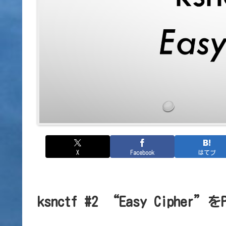
X
Facebook
はてブ
ksnctf #2 “Easy Cipher