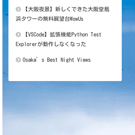
【大阪夜景】新しくできた大阪堂島
浜タワーの無料展望台WowUs
【VSCode】拡張機能Python Test
Explorerが動作しなくなった
Osaka’s Best Night Views
gref nsgre vg va gur nycunorg. EBG KVVV vf na rknzcyr bs
gref nsgre vg va gur nycunorg. EBG KVVV vf na rknzcyr bs
fqde mrfqd uf uz ftq mxbtmnqf. DAF JUUU ue mz qjmybxq ar
epcd lqepc te ty esp lwaslmpe. CZE ITTT td ly pilxawp zq
dobc kpdob sd sx dro kvzrklod. BYD HSSS sc kx ohkwzvo yp
cnab jocna rc rw cqn juyqjknc. AXC GRRR rb jw ngjvyun xo