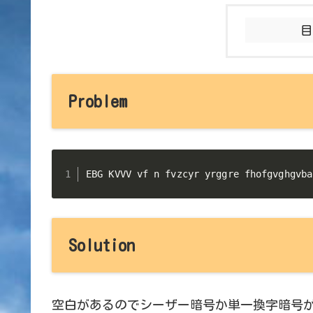
Problem
EBG KVVV vf n fvzcyr yrggre fhofgvghgvba
Solution
空白があるのでシーザー暗号か単一換字暗号