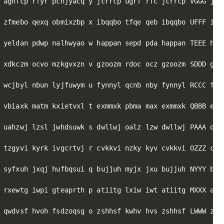
 agnfcp rfyr pcnjyacq y jcrrcp ugrf rfc jcrrcp VGGG jcr
 zfmebo qexq obmixzbp x ibqqbo tfqe qeb ibqqbo UFFF ibq
 yeldan pdwp nalhwyao w happan sepd pda happan TEEE hap
 xdkczm ocvo mzkgvxzn v gzoozm rdoc ocz gzoozm SDDD gzo
 wcjbyl nbun lyjfuwym u fynnyl qcnb nby fynnyl RCCC fyn
 vbiaxk matm kxietvxl t exmmxk pbma max exmmxk QBBB exm
 uahzwj lzsl jwhdsuwk s dwllwj oalz lzw dwllwj PAAA dwl
 tzgyvi kyrk ivgcrtvj r cvkkvi nzky kyv cvkkvi OZZZ cvk
 syfxuh jxqj hufbqsui q bujjuh myjx jxu bujjuh NYYY buj
 rxewtg iwpi gteaprth p atiitg lxiw iwt atiitg MXXX ati
 qwdvsf hvoh fsdzoqsg o zshhsf kwhv hvs zshhsf LWWW zsh