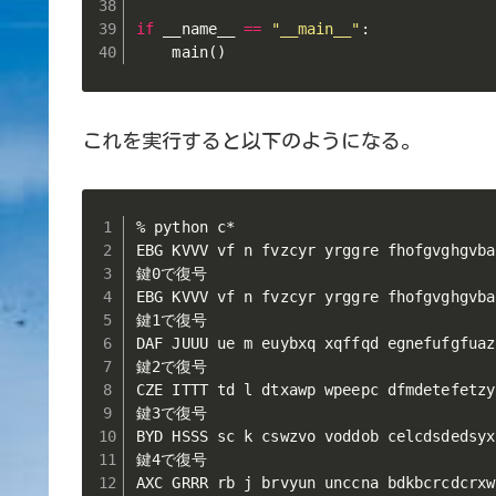
if
 __name__ 
==
"__main__"
:
    main
(
)
これを実行すると以下のようになる。
% python c*

EBG KVVV vf n fvzcyr yrggre fhofgvghgvba
鍵0で復号

EBG KVVV vf n fvzcyr yrggre fhofgvghgvba
鍵1で復号

DAF JUUU ue m euybxq xqffqd egnefufgfuaz
鍵2で復号

CZE ITTT td l dtxawp wpeepc dfmdetefetzy
鍵3で復号

BYD HSSS sc k cswzvo voddob celcdsdedsyx
鍵4で復号

AXC GRRR rb j brvyun unccna bdkbcrcdcrxw